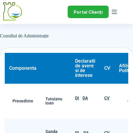
Portal Clienți
Consiliul de Administrație
Declaratii
de avere
Afilie
Componenta
CV
si de
Politic
interese
DI
DA
CV
Tutuianu
Presedinte
–
Ioan
Sanda
DI
DA
CV