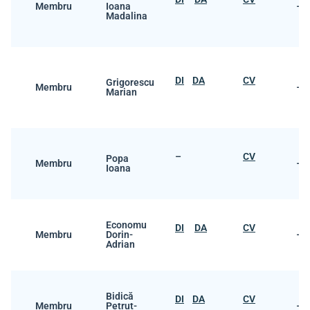
Membru
Ioana
–
Madalina
DI
DA
CV
Grigorescu
Membru
–
Marian
–
CV
Popa
Membru
–
Ioana
Economu
DI
DA
CV
Membru
Dorin-
–
Adrian
Bidică
DI
DA
CV
Membru
Petruț-
–