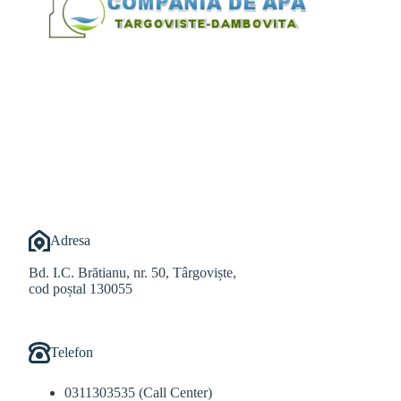
@Alexandru Tudor
@Balint Sebastian
Adresa
Bd. I.C. Brătianu, nr. 50, Târgoviște,
cod poștal 130055
Telefon
0311303535 (Call Center)