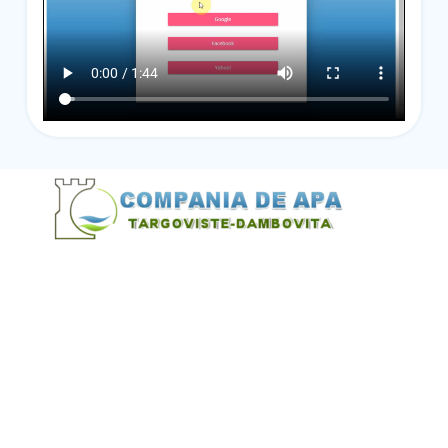
@Alexandru Tudor
@Balint Sebastian