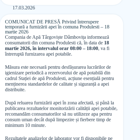
17.03.2026
COMUNICAT DE PRESĂ Privind întrerupere
temporară a furnizării apei în comuna Produlesti – 18
martie 2026
Compania de Apă Târgoviște Dâmbovița informează
consumatorii din comuna Produlesti că, în data de
18
martie 2026, în intervalul orar 08:00 – 18:00
, va fi
întreruptă furnizarea apei potabile.
Măsura este necesară pentru desfășurarea lucrărilor de
igienizare periodică a rezervorului de apă potabilă din
cadrul Stației de apă Produlesti, acțiune esențială pentru
menținerea standardelor de calitate și siguranță a apei
distribuite.
După reluarea furnizării apei în zona afectată, și până la
publicarea rezultatelor monitorizării calității apei potabile,
recomandăm consumatorilor să nu utilizeze apa pentru
consum uman decât după limpezire și fierbere timp de
minimum 10 minute.
Rezultatele analizelor de laborator vor fi disponibile pe