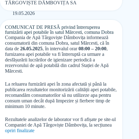
TÂRGOVIȘTE DÂMBOVIȚA SA
19.05.2026
COMUNICAT DE PRESĂ privind întreruperea
furnizării apei potabile în satul Mărcesti, comuna Dobra
Compania de Apă Târgoviște Dâmbovița informează
consumatorii din comuna Dobra, satul Mărcesti, că în
data de
26.05.2025
, în intervalul orar
08:00 – 20:00
,
furnizarea apei potabile va fi întreruptă ca urmare a
desfășurării lucrărilor de igienizare periodică a
rezervorului de apă potabilă din cadrul Stației de Apă
Mărcesti.
La reluarea furnizării apei în zona afectată și până la
publicarea rezultatelor monitorizării calității apei potabile,
recomandăm consumatorilor să nu utilizeze apa pentru
consum uman decât după limpezire și fierbere timp de
minimum 10 minute.
Rezultatele analizelor de laborator vor fi afișate pe site-ul
Companiei de Apă Târgoviște Dâmbovița, la secțiunea
opriri finalizate