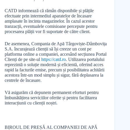
CATD informează că rămân disponibile și plățile
efectuate prin intermediul aparatelor de încasare
amplasate în incinta magazinelor. În cazul acestor
tranzacții, eventualele comisioane percepute pentru
procesarea plății vor fi suportate de către client.
De asemenea, Compania de Apă Târgoviște-Dâmbovița
S.A. încurajează clienții să își creeze un cont pe
platforma online a companiei, accesând secțiunea Portal
Clienți de pe site-ul
https://catd.ro
. Utilizarea portalului
reprezintă o soluție modernă și eficientă, oferind acces
rapid la facturile emise, precum și posibilitatea achitării
acestora într-un mod simplu și sigur, fără deplasarea la
centrele de încasare.
Vă asigurăm că depunem permanent eforturi pentru
îmbunătățirea serviciilor oferite și pentru facilitarea
interacțiunii cu clienții noștri.
BIROUL DE PRESĂ AL COMPANIEI DE APĂ