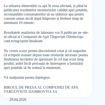
La reluarea alimentării cu apă în zona afectată, și până la
publicarea rezultatelor monitorizării calității apei potabile,
recomandăm consumatorilor să nu utilizeze apa pentru
consum uman decât după limpezire și fierbere timp de
minimum 10 minute.
Rezultatele analizelor de laborator vor fi publicate pe site-
ul oficial al Companiei de Apă Târgoviște Dâmbovița:
catd.ro/tag/opriri-finalizate
Ne cerem scuze pentru disconfortul creat și vă asigurăm
că echipele noastre depun toate eforturile necesare pentru
finalizarea lucrărilor de igienizare în cel mai scurt timp
posibil, astfel încât perioada de întrerupere a furnizării
apei potabile să fie redusă la minimum.
Vă mulțumim pentru înțelegere.
BIROUL DE PRESA AL COMPANIEI DE APA
TARGOVISTE DAMBOVITA SA
29.04.2026