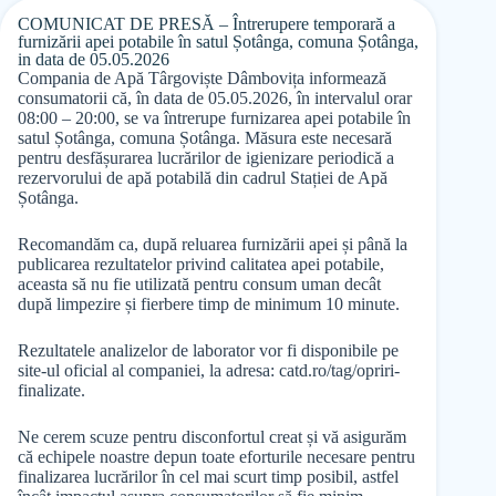
COMUNICAT DE PRESĂ – Întrerupere temporară a
furnizării apei potabile în satul Șotânga, comuna Șotânga,
in data de 05.05.2026
Compania de Apă Târgoviște Dâmbovița informează
consumatorii că, în data de 05.05.2026, în intervalul orar
08:00 – 20:00, se va întrerupe furnizarea apei potabile în
satul Șotânga, comuna Șotânga. Măsura este necesară
pentru desfășurarea lucrărilor de igienizare periodică a
rezervorului de apă potabilă din cadrul Stației de Apă
Șotânga.
Recomandăm ca, după reluarea furnizării apei și până la
publicarea rezultatelor privind calitatea apei potabile,
aceasta să nu fie utilizată pentru consum uman decât
după limpezire și fierbere timp de minimum 10 minute.
Rezultatele analizelor de laborator vor fi disponibile pe
site-ul oficial al companiei, la adresa: catd.ro/tag/opriri-
finalizate.
Ne cerem scuze pentru disconfortul creat și vă asigurăm
că echipele noastre depun toate eforturile necesare pentru
finalizarea lucrărilor în cel mai scurt timp posibil, astfel