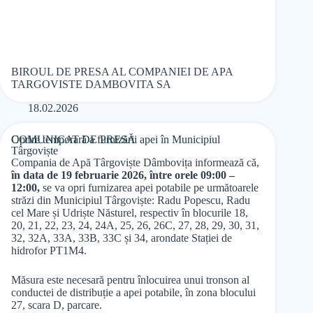
BIROUL DE PRESA AL COMPANIEI DE APA
TARGOVISTE DAMBOVITA SA
18.02.2026
COMUNICAT DE PRESĂ
Oprire temporară a furnizării apei în Municipiul
Târgoviște
Compania de Apă Târgoviște Dâmbovița informează că,
în data de 19 februarie 2026, între orele 09:00 –
12:00,
se va opri furnizarea apei potabile pe următoarele
străzi din Municipiul Târgoviște: Radu Popescu, Radu
cel Mare și Udriște Năsturel, respectiv în blocurile 18,
20, 21, 22, 23, 24, 24A, 25, 26, 26C, 27, 28, 29, 30, 31,
32, 32A, 33A, 33B, 33C și 34, arondate Stației de
hidrofor PT1M4.
Măsura este necesară pentru înlocuirea unui tronson al
conductei de distribuție a apei potabile, în zona blocului
27, scara D, parcare.