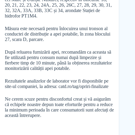
20, 21, 22, 23, 24, 24A, 25, 26, 26C, 27, 28, 29, 30, 31,
32, 32A, 33A, 33B, 33C și 34, arondate Stației de
hidrofor PT1M4.
Măsura este necesară pentru înlocuirea unui tronson al
conductei de distribuție a apei potabile, în zona blocului
27, scara D, parcare.
După reluarea furnizării apei, recomandăm ca aceasta să
fie utilizată pentru consum numai după limpezire și
fierbere timp de 10 minute, până la obținerea rezultatelor
monitorizării calității apei potabile.
Rezultatele analizelor de laborator vor fi disponibile pe
site-ul companiei, la adresa: catd.ro/tag/opriri-finalizate
Ne cerem scuze pentru disconfortul creat și vă asigurăm
că echipele noastre depun toate eforturile pentru a reduce
la minimum perioada în care consumatorii sunt afectați de
această întrerupere.