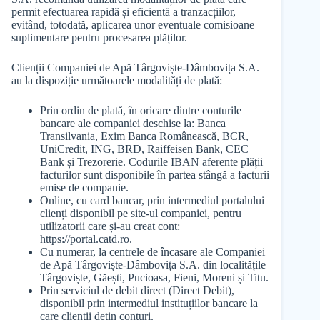
permit efectuarea rapidă și eficientă a tranzacțiilor,
evitând, totodată, aplicarea unor eventuale comisioane
suplimentare pentru procesarea plăților.
Clienții Companiei de Apă Târgoviște-Dâmbovița S.A.
au la dispoziție următoarele modalități de plată:
Prin ordin de plată, în oricare dintre conturile
bancare ale companiei deschise la: Banca
Transilvania, Exim Banca Românească, BCR,
UniCredit, ING, BRD, Raiffeisen Bank, CEC
Bank și Trezorerie. Codurile IBAN aferente plății
facturilor sunt disponibile în partea stângă a facturii
emise de companie.
Online, cu card bancar, prin intermediul portalului
clienți disponibil pe site-ul companiei, pentru
utilizatorii care și-au creat cont:
https://portal.catd.ro.
Cu numerar, la centrele de încasare ale Companiei
de Apă Târgoviște-Dâmbovița S.A. din localitățile
Târgoviște, Găești, Pucioasa, Fieni, Moreni și Titu.
Prin serviciul de debit direct (Direct Debit),
disponibil prin intermediul instituțiilor bancare la
care clienții dețin conturi.