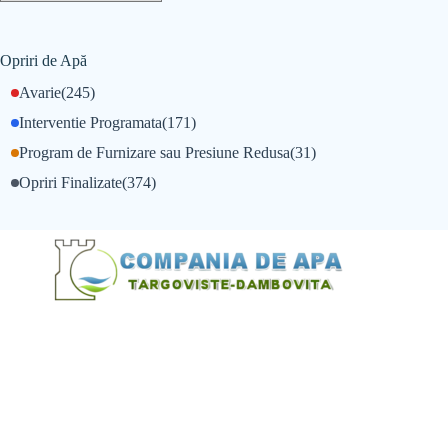
Opriri de Apă
Avarie
(245)
Interventie Programata
(171)
Program de Furnizare sau Presiune Redusa
(31)
Opriri Finalizate
(374)
@Alexandru Tudor
@Balint Sebastian