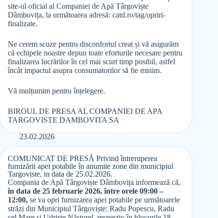
site-ul oficial al Companiei de Apă Târgoviște
Dâmbovița, la următoarea adresă: catd.ro/tag/opriri-
finalizate.
Ne cerem scuze pentru disconfortul creat și vă asigurăm
că echipele noastre depun toate eforturile necesare pentru
finalizarea lucrărilor în cel mai scurt timp posibil, astfel
încât impactul asupra consumatorilor să fie minim.
Vă mulțumim pentru înțelegere.
BIROUL DE PRESA AL COMPANIEI DE APA
TARGOVISTE DAMBOVITA SA
23.02.2026
COMUNICAT DE PRESĂ Privind întreruperea
furnizării apei potabile în anumite zone din municipiul
Targoviste, in data de 25.02.2026.
Compania de Apă Târgoviște Dâmbovița informează că,
în data de 25 februarie 2026, între orele 09:00 –
12:00,
se va opri furnizarea apei potabile pe următoarele
străzi din Municipiul Târgoviște: Radu Popescu, Radu
cel Mare și Udriște Năsturel, respectiv în blocurile 18,