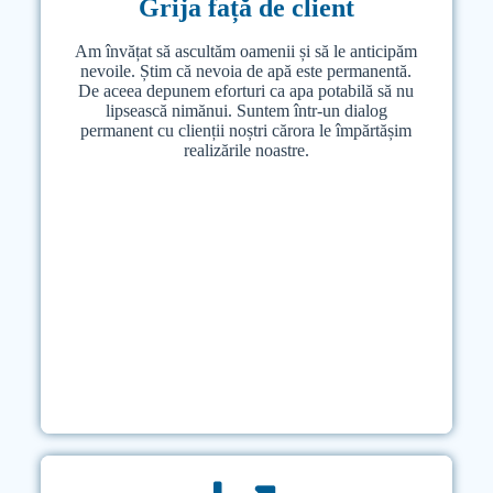
Grija față de client
Grija față de client
Am învățat să ascultăm oamenii și să le anticipăm
Am învățat să ascultăm oamenii și să le anticipăm
nevoile. Știm că nevoia de apă este permanentă.
nevoile. Știm că nevoia de apă este permanentă.
De aceea depunem eforturi ca apa potabilă să nu
De aceea depunem eforturi ca apa potabilă să nu
lipsească nimănui. Suntem într-un dialog
lipsească nimănui. Suntem într-un dialog
permanent cu clienții noștri cărora le împărtășim
permanent cu clienții noștri cărora le împărtășim
realizările noastre.
realizările noastre.