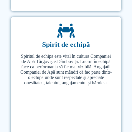
Spirit de echipă
Spirit de echipă
Spiritul de echipa este vital în cultura Companiei
Spiritul de echipă este vital în cultura Companiei
de Apă Târgoviște-Dâmbovița
de Apă Târgoviște-Dâmbovița. Lucrul în echipă
. Lucrul în echipă
face ca performanța să fie mai vizibilă. Angajații
face ca performanța să fie mai vizibilă. Angajații
Companiei de Apă sunt mândri că fac parte dintr-
Companiei de Apă sunt mândri că fac parte dintr-
o echipă unde sunt respectate și apreciate
o echipă unde sunt respectate și apreciate
onestitatea, talentul, angajamentul și hărnicia.
onestitatea, talentul, angajamentul și hărnicia.