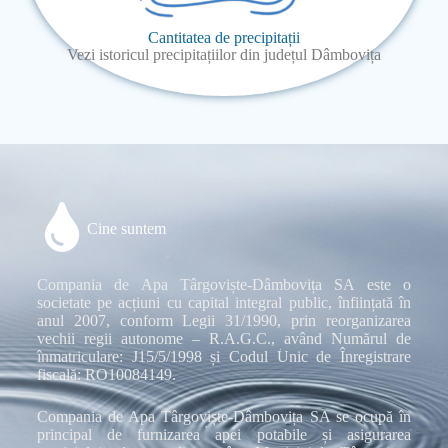
Cantitatea de precipitații
Vezi istoricul precipitațiilor din județul Dâmbovița
Cine suntem
Compania de Apa Târgoviște-Dâmbovița SA este o
societate pe acțiuni cu capital integral public, înființată în
anul 2007, conform Legii 31/1990, prin reorganizarea
vechii regii autonome – R.A.G.C., având Numărul de
înmatriculare: J15/5/1998 și Codul Unic de Înregistrare
fiscală: RO10084149.
Compania de Apa Târgoviște-Dâmbovița SA se ocupă în
principal de furnizarea apei potabile și asigurarea