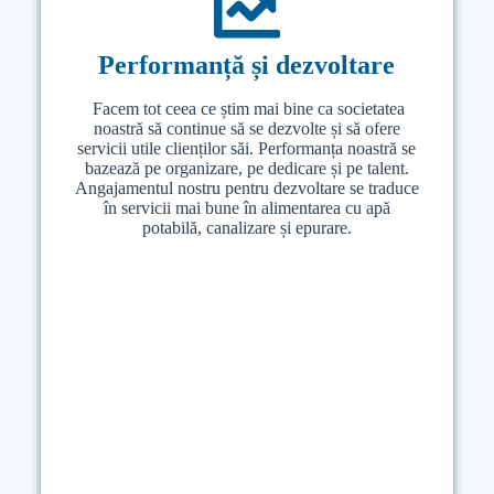
Performanță și dezvoltare
Performanță și dezvoltare
Facem tot ceea ce știm mai bine ca societatea
Facem tot ceea ce știm mai bine ca societatea
noastră să continue să se dezvolte și să ofere
noastră să continue să se dezvolte și să ofere
servicii utile clienților săi. Performanța noastră se
servicii utile clienților săi. Performanța noastră se
bazează pe organizare, pe dedicare și pe talent.
bazează pe organizare, pe dedicare și pe talent.
Angajamentul nostru pentru dezvoltare se traduce
Angajamentul nostru pentru dezvoltare se traduce
în servicii mai bune în alimentarea cu apă
în servicii mai bune în alimentarea cu apă
potabilă, canalizare și epurare.
potabilă, canalizare și epurare.