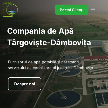
Portal Clienți
Compania de Apă
Târgoviște-Dâmbovița
Furnizorul de apă potabilă și prestatorul
serviciului de canalizare al județului Dâmbovița
Despre noi