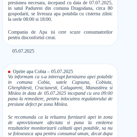
presiunea necesara, incepand cu data de 07.07.2025,
in satul Padureni din comuna Dragodana, circa 80
gospodarii, se livreaza apa potabila cu cisterna zilnic
la orele 08:00 si 18:00.
Compania de Apa isi cere scuze consumatorilor
pentru disconfortul creat.
05.07.2025
Oprire apa Cobia – 05.07.2025
Va informam ca s-a intrerupt furnizarea apei potabile
in comuna Cobia, satele Capsuna, Cobiuta,
Gherghitesti, Craciunesti, Calugareni, Manastirea si
Mislea in data de 05.07.2025 incepand cu ora 09:00
pana la remediere, pentru inlocuirea regulatorului de
presiune defect pe zona Mislea.
Se recomanda ca la reluarea furnizarii apei in zona
de aprovizionare afectata si pana la emiterea
rezultatelor monitorizarii calitatii apei potabile, sa nu
se foloseasca apa pentru consumul uman, decat dupa