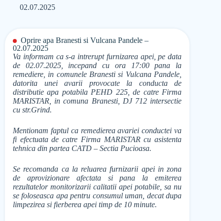
02.07.2025
Oprire apa Branesti si Vulcana Pandele –
02.07.2025
Va informam ca s-a intrerupt furnizarea apei, pe data
de 02.07.2025, incepand cu ora 17:00 pana la
remediere, in comunele Branesti si Vulcana Pandele,
datorita unei avarii provocate la conducta de
distributie apa potabila PEHD 225, de catre Firma
MARISTAR, in comuna Branesti, DJ 712 intersectie
cu str.Grind.
Mentionam faptul ca remedierea avariei conductei va
fi efectuata de catre Firma MARISTAR cu asistenta
tehnica din partea CATD – Sectia Pucioasa.
Se recomanda ca la reluarea furnizarii apei in zona
de aprovizionare afectata si pana la emiterea
rezultatelor monitorizarii calitatii apei potabile, sa nu
se foloseasca apa pentru consumul uman, decat dupa
limpezirea si fierberea apei timp de 10 minute.