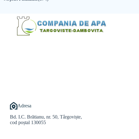
@Alexandru Tudor
@Balint Sebastian
Adresa
Bd. I.C. Brătianu, nr. 50, Târgoviște,
cod poștal 130055