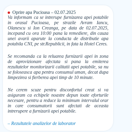
Oprire apa Pucioasa – 02.07.2025
Va informam ca se intrerupe furnizarea apei potabile
in orasul Pucioasa, pe strazile Avram Iancu,
Olanescu si Ion Creanga, pe data de 02.07.2025,
incepand cu ora 10:00 pana la remediere, din cauza
unei avarii aparute la conducta de distributie apa
potabila CNI, pe str.Republicii, in fata la Hotel Ceres.
Se recomanda ca la reluarea furnizarii apei in zona
de aprovizionare afectata si pana la emiterea
rezultatelor monitorizarii calitatii apei potabile, sa nu
se foloseasca apa pentru consumul uman, decat dupa
limpezirea si fierberea apei timp de 10 minute.
Ne cerem scuze pentru disconfortul creat si va
asiguram ca echipele noastre depun toate eforturile
necesare, pentru a reduce la minimum intervalul orar
in care consumatorii sunt afectati de aceasta
intrerupere a furnizarii apei potabile.
– Rezultatele analizelor de laborator