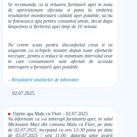
Se recomanda ca la reluarea furnizarii apei in zona
de aprovizionare afectata si pana la emiterea
rezultatelor monitorizarii calitatii apei potabile, sa nu
se foloseasca apa pentru consumul uman, decat dupa
limpezirea si fierberea apei timp de 10 minute.
Ne cerem scuze pentru disconfortul creat si va
asiguram ca echipele noastre depun toate eforturile
necesare, pentru a reduce la minimum intervalul orar
in care consumatorii sunt afectati de aceasta
intrerupere a furnizarii apei potabile.
– Rezultatele analizelor de laborator
02.07.2025
Oprire apa Malu cu Flori – 02.07.2025
Va informam ca s-a intrerupt furnizarea apei, in satul
Miclosanii Mari din comuna Malu cu Flori, pe data
de 02.07.2025, incepand cu ora 13:30 pana pe data
de 03.07.2025 / ora 11:00, datorita unor avarii