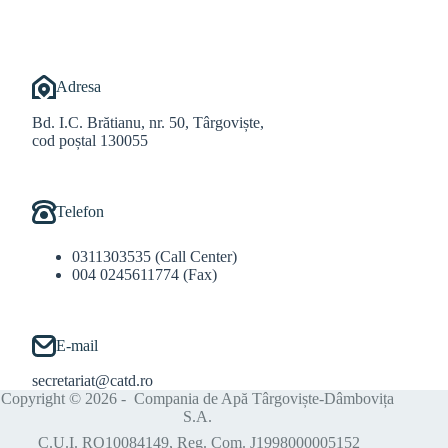
Adresa
Bd. I.C. Brătianu, nr. 50, Târgoviște,
cod poștal 130055
Telefon
0311303535 (Call Center)
004 0245611774 (Fax)
E-mail
secretariat@catd.ro
Copyright © 2026 - Compania de Apă Târgoviște-Dâmbovița
S.A.
C.U.I. RO10084149, Reg. Com. J1998000005152