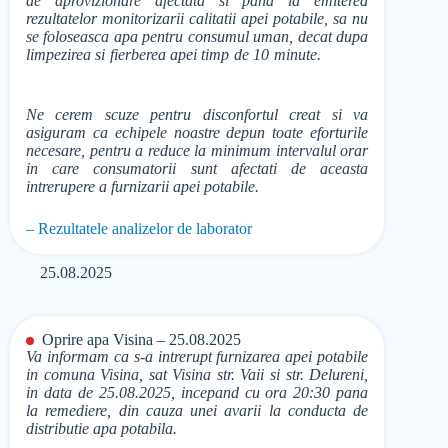
de aprovizionare afectata si pana la emiterea
rezultatelor monitorizarii calitatii apei potabile, sa nu
se foloseasca apa pentru consumul uman, decat dupa
limpezirea si fierberea apei timp de 10 minute.
Ne cerem scuze pentru disconfortul creat si va
asiguram ca echipele noastre depun toate eforturile
necesare, pentru a reduce la minimum intervalul orar
in care consumatorii sunt afectati de aceasta
intrerupere a furnizarii apei potabile.
– Rezultatele analizelor de laborator
25.08.2025
Oprire apa Visina – 25.08.2025
Va informam ca s-a intrerupt furnizarea apei potabile
in comuna Visina, sat Visina str. Vaii si str. Delureni,
in data de 25.08.2025, incepand cu ora 20:30 pana
la remediere, din cauza unei avarii la conducta de
distributie apa potabila.