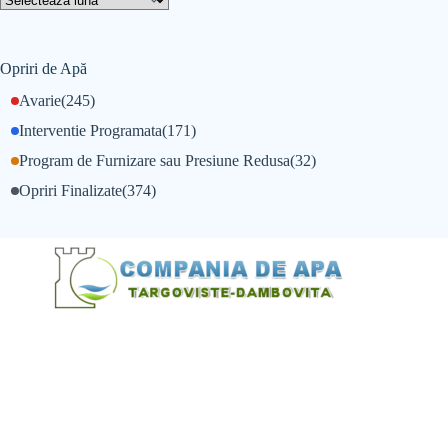
Opriri de Apă
Avarie
(245)
Interventie Programata
(171)
Program de Furnizare sau Presiune Redusa
(32)
Opriri Finalizate
(374)
@Alexandru Tudor
@Balint Sebastian