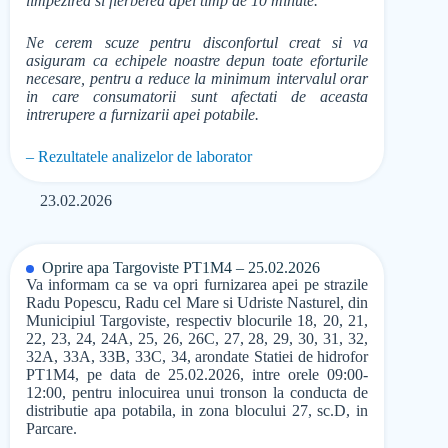
limpezirea si fierberea apei timp de 10 minute.
Ne cerem scuze pentru disconfortul creat si va
asiguram ca echipele noastre depun toate eforturile
necesare, pentru a reduce la minimum intervalul orar
in care consumatorii sunt afectati de aceasta
intrerupere a furnizarii apei potabile.
– Rezultatele analizelor de laborator
23.02.2026
Oprire apa Targoviste PT1M4 – 25.02.2026
Va informam ca se va opri furnizarea apei pe strazile
Radu Popescu, Radu cel Mare si Udriste Nasturel, din
Municipiul Targoviste, respectiv blocurile 18, 20, 21,
22, 23, 24, 24A, 25, 26, 26C, 27, 28, 29, 30, 31, 32,
32A, 33A, 33B, 33C, 34, arondate Statiei de hidrofor
PT1M4, pe data de 25.02.2026, intre orele 09:00-
12:00, pentru inlocuirea unui tronson la conducta de
distributie apa potabila, in zona blocului 27, sc.D, in
Parcare.