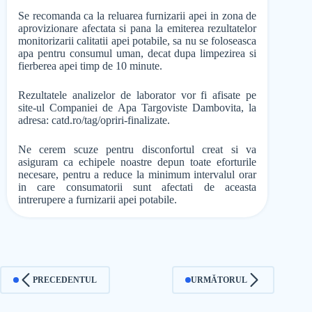
Se recomanda ca la reluarea furnizarii apei in zona de
aprovizionare afectata si pana la emiterea rezultatelor
monitorizarii calitatii apei potabile, sa nu se foloseasca
apa pentru consumul uman, decat dupa limpezirea si
fierberea apei timp de 10 minute.
Rezultatele analizelor de laborator vor fi afisate pe
site-ul Companiei de Apa Targoviste Dambovita, la
adresa: catd.ro/tag/opriri-finalizate.
Ne cerem scuze pentru disconfortul creat si va
asiguram ca echipele noastre depun toate eforturile
necesare, pentru a reduce la minimum intervalul orar
in care consumatorii sunt afectati de aceasta
intrerupere a furnizarii apei potabile.
PRECEDENTUL
URMĂTORUL