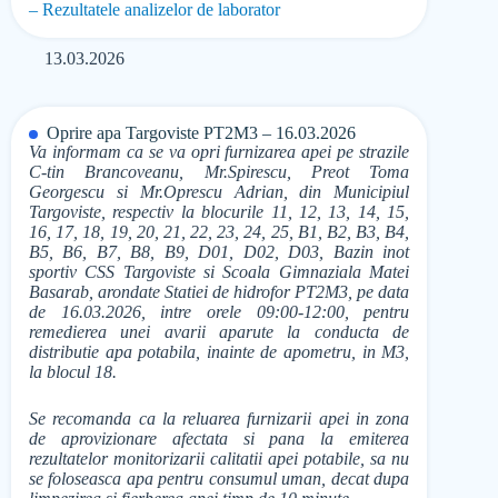
– Rezultatele analizelor de laborator
13.03.2026
Oprire apa Targoviste PT2M3 – 16.03.2026
Va informam ca se va opri furnizarea apei pe strazile
C-tin Brancoveanu, Mr.Spirescu, Preot Toma
Georgescu si Mr.Oprescu Adrian, din Municipiul
Targoviste, respectiv la blocurile 11, 12, 13, 14, 15,
16, 17, 18, 19, 20, 21, 22, 23, 24, 25, B1, B2, B3, B4,
B5, B6, B7, B8, B9, D01, D02, D03, Bazin inot
sportiv CSS Targoviste si Scoala Gimnaziala Matei
Basarab, arondate Statiei de hidrofor PT2M3, pe data
de 16.03.2026, intre orele 09:00-12:00, pentru
remedierea unei avarii aparute la conducta de
distributie apa potabila, inainte de apometru, in M3,
la blocul 18.
Se recomanda ca la reluarea furnizarii apei in zona
de aprovizionare afectata si pana la emiterea
rezultatelor monitorizarii calitatii apei potabile, sa nu
se foloseasca apa pentru consumul uman, decat dupa