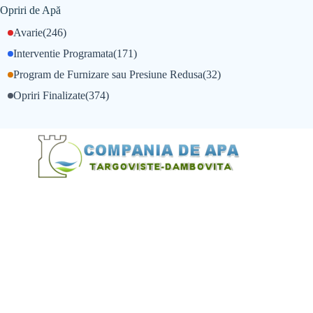
Opriri de Apă
Avarie
(246)
Interventie Programata
(171)
Program de Furnizare sau Presiune Redusa
(32)
Opriri Finalizate
(374)
@Alexandru Tudor
@Balint Sebastian