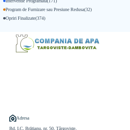
Interventie Programata
(171)
Program de Furnizare sau Presiune Redusa
(32)
Opriri Finalizate
(374)
@Alexandru Tudor
@Balint Sebastian
Adresa
Bd. I.C. Brătianu, nr. 50, Târgoviște,