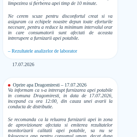
limpezirea si fierberea apei timp de 10 minute.
Ne cerem scuze pentru disconfortul creat si va
asiguram ca echipele noastre depun toate eforturile
necesare, pentru a reduce la minimum intervalul orar
in care consumatorii sunt afectati de aceasta
intrerupere a furnizarii apei potabile.
– Rezultatele analizelor de laborator
17.07.2026
Oprire apa Dragomiresti – 17.07.2026
Va informam ca s-a intrerupt furnizarea apei potabile
in comuna Dragomiresti, in data de 17.07.2026,
incepand cu ora 12:00, din cauza unei avarii la
conducta de distributie.
Se recomanda ca la reluarea furnizarii apei in zona
de aprovizionare afectata si emiterea rezultatelor
monitorizarii calitatii apei potabile, sa nu se
foloseasca apa pentru consumul uman, decat dupa