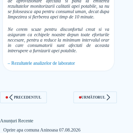
de aprovizionare afectata si pana la emiterea
rezultatelor monitorizarii calitatii apei potabile, sa nu
se foloseasca apa pentru consumul uman, decat dupa
limpezirea si fierberea apei timp de 10 minute.
Ne cerem scuze pentru disconfortul creat si va
asiguram ca echipele noastre depun toate eforturile
necesare, pentru a reduce la minimum intervalul orar
in care consumatorii sunt afectati de aceasta
intrerupere a furnizarii apei potabile.
– Rezultatele analizelor de laborator
PRECEDENTUL
URMĂTORUL
Anunțuri Recente
Oprire apa comuna Aninoasa 07.08.2026