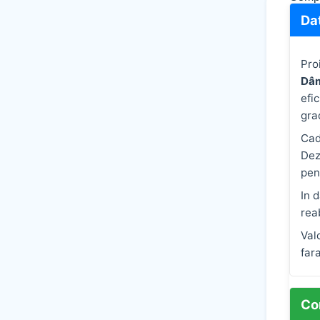
Da
Pro
Dâm
efi
gra
Cad
Dez
pen
In 
rea
Val
far
Co