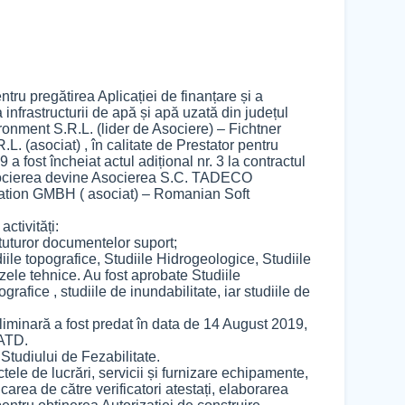
tru pregătirea Aplicației de finanțare și a
infrastructurii de apă și apă uzată din județul
onment S.R.L. (lider de Asociere) – Fichtner
(asociat) , în calitate de Prestator pentru
 a fost încheiat actul adițional nr. 3 la contractul
 asocierea devine Asocierea S.C. TADECO
ation GMBH ( asociat) – Romanian Soft
ctivități:
 tuturor documentelor suport;
iile topografice, Studiile Hidrogeologice, Studiile
izele tehnice. Au fost aprobate Studiile
rafice , studiile de inundabilitate, iar studiile de
eliminară a fost predat în data de 14 August 2019,
CATD.
Studiului de Fezabilitate.
le de lucrări, servicii și furnizare echipamente,
icarea de către verificatori atestați, elaborarea