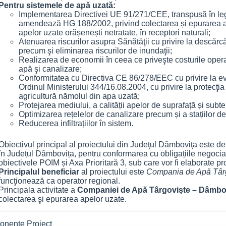
Pentru sistemele de apă uzată:
Implementarea Directivei UE 91/271/CEE, transpusă în leg
amendează HG 188/2002, privind colectarea și epurarea ap
apelor uzate orășenești netratate, în receptori naturali;
Atenuarea riscurilor asupra Sănătăţii cu privire la descărcă
precum şi eliminarea riscurilor de inundaţii;
Realizarea de economii în ceea ce priveşte costurile oper
apă şi canalizare;
Conformitatea cu Directiva CE 86/278/EEC cu privire la e
Ordinul Ministerului 344/16.08.2004, cu privire la protecţia
agricultură nămolul din apa uzată;
Protejarea mediului, a calității apelor de suprafață și subt
Optimizarea rețelelor de canalizare precum și a stațiilor d
Reducerea infiltrațiilor în sistem.
Obiectivul principal al proiectului din Judeţul Dâmboviţa este de
în Județul Dâmbovița, pentru conformarea cu obligațiile negocia
obiectivele POIM și Axa Prioritară 3, sub care vor fi elaborate pr
Principalul beneficiar
al proiectului este
Compania de Apă Târ
funcţionează ca operator regional.
Principala activitate a
Companiei de Apă Târgovişte – Dâmbo
colectarea şi epurarea apelor uzate.
nente Proiect