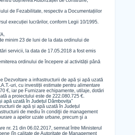
entru obținerea Autorizației de construire,
lui de Fezabilitate, respectiv a Documentațiilor
sul execuției lucrărilor, conform Legii 10/1995.
VA.
e de minim 23 de luni de la data ordinului de
ări servicii, la data de 17.05.2018 a fost emis
 emiterea ordinului de începere al activității până
e Dezvoltare a infrastructurii de apă și apă uzată
.T.-uri, cu investiții estimate pentru alimentare
0 €, iar pe Furnizare echipamente, utilaje, dotări
mată a proiectului este de 222.080.725 €.
ă și apă uzată în Județul Dâmbovița"
tructurii de apă și apă uzată în Județul
rastructurii de mediu în condiţii de management
 epurare a apelor uzate urbane, precum şi a
.
re nr. 21 din 06.02.2017, semnat între Ministerul
opene (în calitate de Autoritate de Management