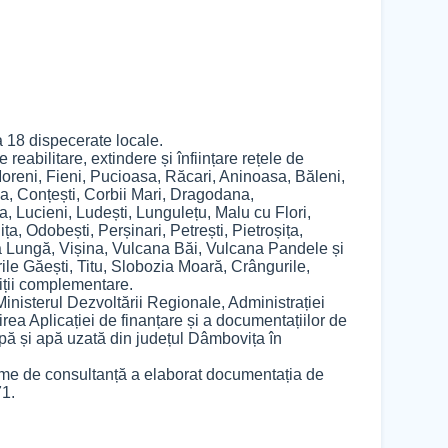
 18 dispecerate locale.
reabilitare, extindere și înființare rețele de
Moreni, Fieni, Pucioasa, Răcari, Aninoasa, Băleni,
a, Conțești, Corbii Mari, Dragodana,
a, Lucieni, Ludești, Lungulețu, Malu cu Flori,
, Odobești, Perșinari, Petrești, Pietroșița,
ea Lungă, Vișina, Vulcana Băi, Vulcana Pandele și
le Găești, Titu, Slobozia Moară, Crângurile,
tiții complementare.
Ministerul Dezvoltării Regionale, Administrației
rea Aplicației de finanțare și a documentațiilor de
apă și apă uzată din județul Dâmbovița în
rme de consultanță a elaborat documentația de
71.