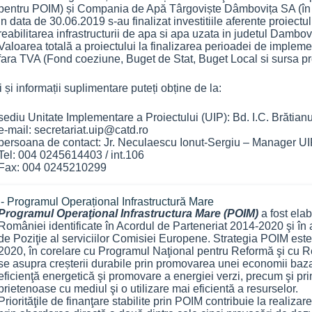
pentru POIM) și Compania de Apă Târgoviște Dâmbovița SA (în c
In data de 30.06.2019 s-au finalizat investitiile aferente proiectu
reabilitarea infrastructurii de apa si apa uzata in judetul Dambov
Valoarea totală a proiectului la finalizarea perioadei de impleme
fara TVA (Fond coeziune, Buget de Stat, Buget Local si sursa pr
i și informații suplimentare puteți obține de la:
sediu Unitate Implementare a Proiectului (UIP): Bd. I.C. Brătianu
e-mail: secretariat.uip@catd.ro
persoana de contact: Jr. Neculaescu Ionut-Sergiu – Manager U
Tel: 004 0245614403 / int.106
Fax: 004 0245210299
- Programul Operațional Infrastructură Mare
Programul Operaţional Infrastructura Mare (POIM)
a fost ela
României identificate în Acordul de Parteneriat 2014-2020 şi î
de Poziţie al serviciilor Comisiei Europene. Strategia POIM este
2020, în corelare cu Programul Naţional pentru Reformă şi cu 
se asupra creșterii durabile prin promovarea unei economii ba
eficienţă energetică şi promovare a energiei verzi, precum şi p
prietenoase cu mediul şi o utilizare mai eficientă a resurselor.
Priorităţile de finanţare stabilite prin POIM contribuie la realiza