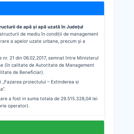
tructurii de apă și apă uzată în Județul
astructurii de mediu în condiţii de management
purare a apelor uzate urbane, precum şi a
 nr. 21 din 06.02.2017, semnat între Ministerul
ene (în calitate de Autoritate de Management
itate de Beneficiar).
ui „Fazarea proiectului – Extinderea si
a”.
tare a fost in suma totala de 29.515.328,04 lei
rie operator).