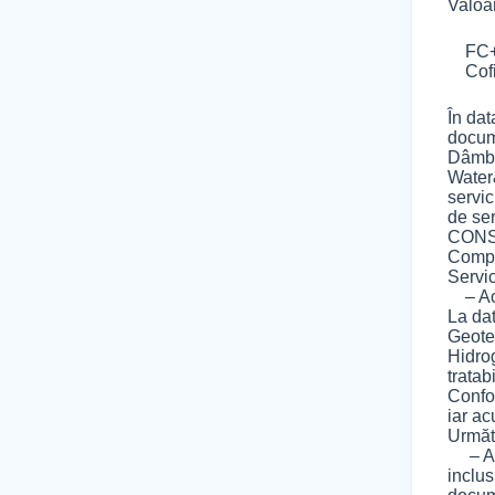
Valoar
FC+BS
Cofin
În dat
docume
Dâmbo
Water
servic
de se
CONSU
Compa
Servic
– Acti
La dat
Geoteh
Hidrog
tratab
Confor
iar ac
Următo
– Acti
inclus