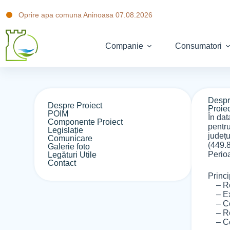
Oprire apa comuna Aninoasa 07.08.2026
Companie
Consumatori
Despr
Despre Proiect
Proie
POIM
În dat
Componente Proiect
pentru
Legislație
județ
Comunicare
(449.
Galerie foto
Perio
Legături Utile
Contact
Princi
– Rețe
– Ext
– Cons
– Rea
– Con