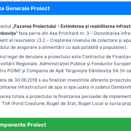
te Generale Proiect
iectul
„Fazarea Proiectului – Extinderea și reabilitarea infras
bovița”
face parte din Axa Prioritară nr. 3 – Dezvoltarea infr
cient al resurselor (3.2 – Creşterea nivelului de colectare şi e
dului de asigurare a alimentării cu apă potabilă a populaţiei).
rul legal de derulare a proiectului este Contractul de Finanțare
voltării Regionale, Administrației Publice şi Fondurilor Europ
tru POIM) și Compania de Apă Târgoviște Dâmbovița SA (în cal
data de 30.06.2019 s-au finalizat investitiile aferente proiectul
bilitarea infrastructurii de apa si apa uzata in judetul Dambovit
oarea totala a proiectului la finalizarea perioadei de implemen
a TVA (Fond Coeziune, Buget de Stat, Buget Local si sursa prop
mponente Proiect