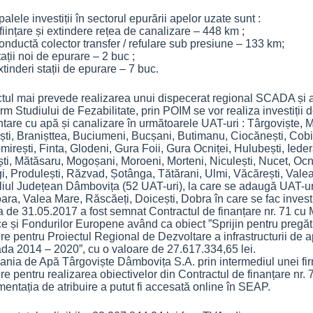
palele investiții în sectorul epurării apelor uzate sunt :
ințare și extindere rețea de canalizare – 448 km ;
ductă colector transfer / refulare sub presiune – 133 km;
ții noi de epurare – 2 buc ;
inderi stații de epurare – 7 buc.
ctul mai prevede realizarea unui dispecerat regional SCADA și a
m Studiului de Fezabilitate, prin POIM se vor realiza investiții de 
tare cu apă și canalizare în următoarele UAT-uri : Târgoviște, 
ști, Branișttea, Buciumeni, Bucșani, Butimanu, Ciocănești, Cobi
irești, Finta, Glodeni, Gura Foii, Gura Ocniței, Hulubești, Ieder
i, Mătăsaru, Mogoșani, Moroeni, Morteni, Niculești, Nucet, Ocnița
gi, Produlești, Răzvad, Șotânga, Tătărani, Ulmi, Văcărești, Val
liul Județean Dâmbovița (52 UAT-uri), la care se adaugă UAT-uri
ara, Valea Mare, Răscăeți, Doicești, Dobra în care se fac inves
a de 31.05.2017 a fost semnat Contractul de finanțare nr. 71 cu 
e și Fondurilor Europene având ca obiect ”Sprijin pentru pregăti
ire pentru Proiectul Regional de Dezvoltare a infrastructurii de 
ada 2014 – 2020”, cu o valoare de 27.617.334,65 lei.
nia de Apă Târgoviște Dâmbovița S.A. prin intermediul unei fi
ire pentru realizarea obiectivelor din Contractul de finanțare nr. 
ntația de atribuire a putut fi accesată online în SEAP.