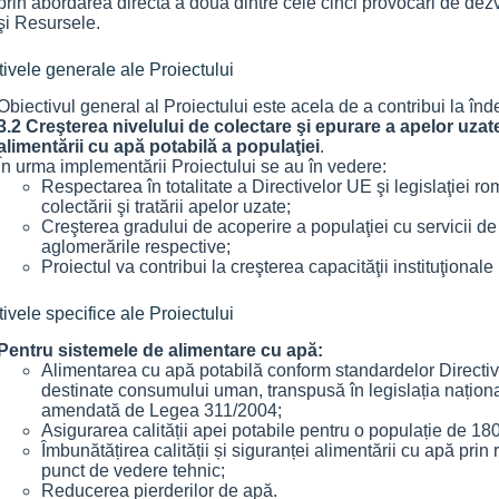
prin abordarea directă a două dintre cele cinci provocări de dezvol
şi Resursele.
ivele generale ale Proiectului
Obiectivul general al Proiectului este acela de a contribui la înd
3.2 Creşterea nivelului de colectare şi epurare a apelor uza
alimentării cu apă potabilă a populaţiei
.
În urma implementării Proiectului se au în vedere:
Respectarea în totalitate a Directivelor UE şi legislaţiei r
colectării şi tratării apelor uzate;
Creşterea gradului de acoperire a populaţiei cu servicii d
aglomerările respective;
Proiectul va contribui la creşterea capacităţii instituţional
ivele specifice ale Proiectului
Pentru sistemele de alimentare cu apă:
Alimentarea cu apă potabilă conform standardelor Directiv
destinate consumului uman, transpusă în legislația naționa
amendată de Legea 311/2004;
Asigurarea calității apei potabile pentru o populație de 180
Îmbunătățirea calității și siguranței alimentării cu apă prin
punct de vedere tehnic;
Reducerea pierderilor de apă.