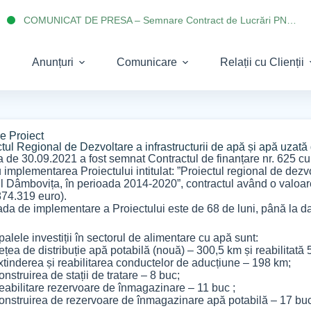
COMUNICAT DE PRESA – Semnare Contract de Lucrări PNRR 2022
Anunțuri
Comunicare
Relații cu Clienții
e Proiect
ctul Regional de Dezvoltare a infrastructurii de apă și apă uzat
a de 30.09.2021 a fost semnat Contractul de finanțare nr. 625 cu 
 implementarea Proiectului intitulat: ”Proiectul regional de dezvo
ul Dâmbovița, în perioada 2014-2020”, contractul având o valoar
874.319 euro).
ada de implementare a Proiectului este de 68 de luni, până la 
palele investiții în sectorul de alimentare cu apă sunt:
a de distribuție apă potabilă (nouă) – 300,5 km și reabilitată 
inderea și reabilitarea conductelor de aducțiune – 198 km;
truirea de stații de tratare – 8 buc;
bilitare rezervoare de înmagazinare – 11 buc ;
struirea de rezervoare de înmagazinare apă potabilă – 17 buc