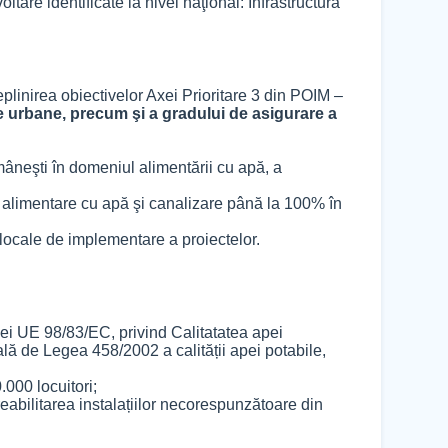
tare identificate la nivel naţional: Infrastructura
eplinirea obiectivelor Axei Prioritare 3 din POIM –
te urbane, precum şi a gradului de asigurare a
omâneşti în domeniul alimentării cu apă, a
e alimentare cu apă şi canalizare până la 100% în
e locale de implementare a proiectelor.
ei UE 98/83/EC, privind Calitatatea apei
lă de Legea 458/2002 a calității apei potabile,
.000 locuitori;
 reabilitarea instalațiilor necorespunzătoare din