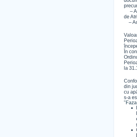
docume
precum
– Act
de Atr
– Acti
Valoa
Perioa
încep
În con
Ordin
Perioa
la 31
Confor
din ju
cu apă
s-a es
"Fazar