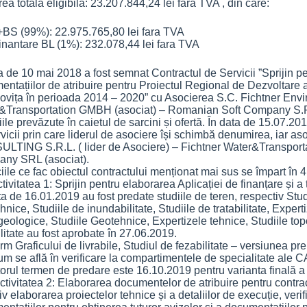
ea totala eligibila: 23.207.844,24 lei fara TVA , din care:
 (99%): 22.975.765,80 lei fara TVA
antare BL (1%): 232.078,44 lei fara TVA
a de 10 mai 2018 a fost semnat Contractul de Servicii ”Sprijin pen
ntațiilor de atribuire pentru Proiectul Regional de Dezvoltare a 
vița în perioada 2014 – 2020” cu Asocierea S.C. Fichtner Envir
&Transportation GMBH (asociat) – Romanian Soft Company S.R.L. 
iile prevăzute în caietul de sarcini și ofertă. În data de 15.07.2019
rvicii prin care liderul de asociere își schimbă denumirea, iar
LTING S.R.L. ( lider de Asociere) – Fichtner Water&Transport
ny SRL (asociat).
iile ce fac obiectul contractului menționat mai sus se împart în 4 a
vitatea 1: Sprijin pentru elaborarea Aplicației de finanțare și a
a de 16.01.2019 au fost predate studiile de teren, respectiv Stud
nice, Studiile de inundabilitate, Studiile de tratabilitate, Expert
eologice, Studiile Geotehnice, Expertizele tehnice, Studiile topog
ilitate au fost aprobate în 27.06.2019.
m Graficului de livrabile, Studiul de fezabilitate – versiunea pr
um se află în verificare la compartimentele de specialitate ale 
rul termen de predare este 16.10.2019 pentru varianta finală a 
vitatea 2: Elaborarea documentelor de atribuire pentru contracte
iv elaborarea proiectelor tehnice și a detaliilor de execuție, verif