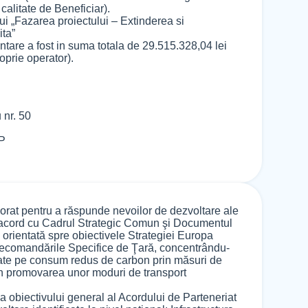
alitate de Beneficiar).
lui „Fazarea proiectului – Extinderea si
ita”
ntare a fost in suma totala de 29.515.328,04 lei
oprie operator).
 nr. 50
IP
borat pentru a răspunde nevoilor de dezvoltare ale
n acord cu Cadrul Strategic Comun şi Documentul
 orientată spre obiectivele Strategiei Europa
Recomandările Specifice de Ţară, concentrându-
zate pe consum redus de carbon prin măsuri de
rin promovarea unor moduri de transport
rea obiectivului general al Acordului de Parteneriat