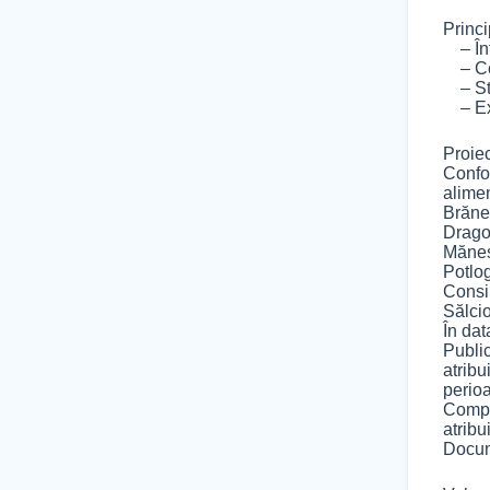
Princi
– Înfi
– Con
– Sta
– Ext
Proie
Confor
alimen
Brăne
Dragom
Măneșt
Potlo
Consi
Sălcio
În dat
Public
atribu
perio
Compa
atribu
Docume