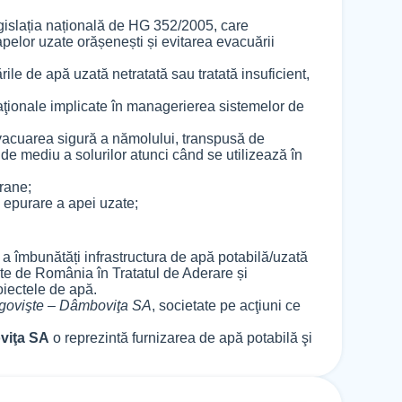
islația națională de HG 352/2005, care
elor uzate orășenești și evitarea evacuării
rile de apă uzată netratată sau tratată insuficient,
aţionale implicate în managerierea sistemelor de
vacuarea sigură a nămolului, transpusă de
 de mediu a solurilor atunci când se utilizează în
erane;
e epurare a apei uzate;
 a îmbunătăți infrastructura de apă potabilă/uzată
te de România în Tratatul de Aderare și
oiectele de apă.
govişte – Dâmboviţa SA
, societate pe acţiuni ce
viţa SA
o reprezintă furnizarea de apă potabilă şi