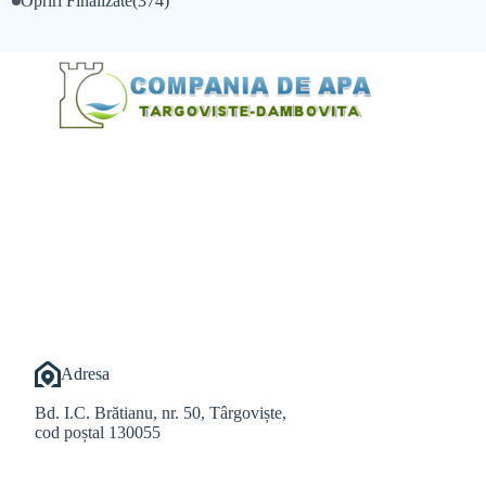
Opriri Finalizate
(374)
@Alexandru Tudor
@Balint Sebastian
Adresa
Bd. I.C. Brătianu, nr. 50, Târgoviște,
cod poștal 130055