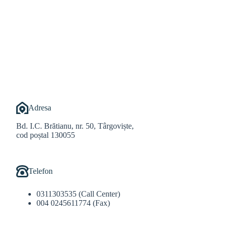
@Alexandru Tudor
@Balint Sebastian
Adresa
Bd. I.C. Brătianu, nr. 50, Târgoviște,
cod poștal 130055
Telefon
0311303535 (Call Center)
004 0245611774 (Fax)