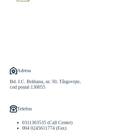
@Alexandru Tudor
@Balint Sebastian
Adresa
Bd. I.C. Brătianu, nr. 50, Târgoviște,
cod poștal 130055
Telefon
0311303535 (Call Center)
004 0245611774 (Fax)