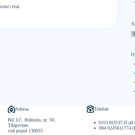
rtul creat.
A
O
Adresa
Telefon
Bd. I.C. Brătianu, nr. 50,
0311303535 (Call 
Târgoviște,
004 0245611774 (
cod poștal 130055