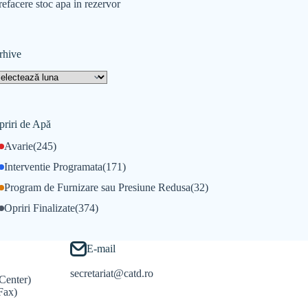
refacere stoc apa in rezervor
rhive
priri de Apă
Avarie
(245)
Interventie Programata
(171)
Program de Furnizare sau Presiune Redusa
(32)
Opriri Finalizate
(374)
E-mail
secretariat@catd.ro
Center)
Fax)