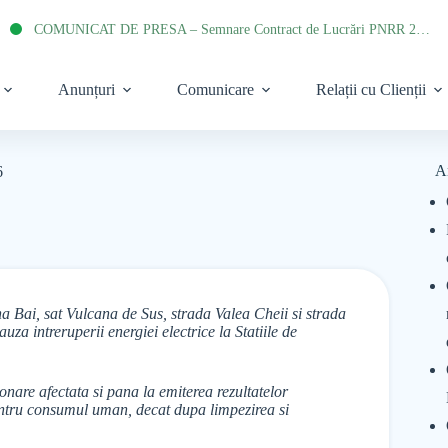
COMUNICAT DE PRESA – Semnare Contract de Lucrări PNRR 2022
Anunțuri
Comunicare
Relații cu Clienții
A
6
 Bai, sat Vulcana de Sus, strada Valea Cheii si strada
za intreruperii energiei electrice la Statiile de
onare afectata si pana la emiterea rezultatelor
pentru consumul uman, decat dupa limpezirea si