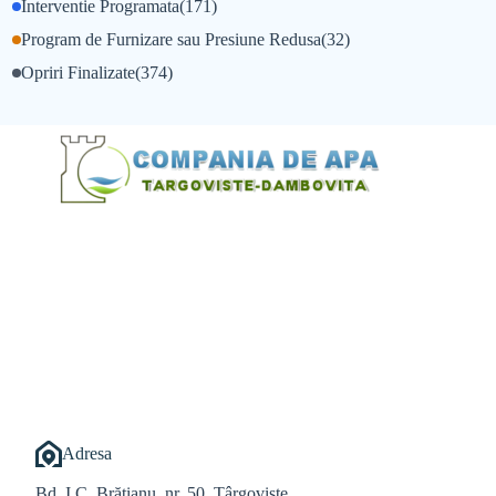
Interventie Programata
(171)
Program de Furnizare sau Presiune Redusa
(32)
Opriri Finalizate
(374)
@Alexandru Tudor
@Balint Sebastian
Adresa
Bd. I.C. Brătianu, nr. 50, Târgoviște,