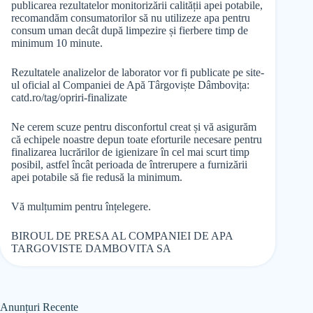
publicarea rezultatelor monitorizării calității apei potabile,
recomandăm consumatorilor să nu utilizeze apa pentru
consum uman decât după limpezire și fierbere timp de
minimum 10 minute.
Rezultatele analizelor de laborator vor fi publicate pe site-
ul oficial al Companiei de Apă Târgoviște Dâmbovița:
catd.ro/tag/opriri-finalizate
Ne cerem scuze pentru disconfortul creat și vă asigurăm
că echipele noastre depun toate eforturile necesare pentru
finalizarea lucrărilor de igienizare în cel mai scurt timp
posibil, astfel încât perioada de întrerupere a furnizării
apei potabile să fie redusă la minimum.
Vă mulțumim pentru înțelegere.
BIROUL DE PRESA AL COMPANIEI DE APA
TARGOVISTE DAMBOVITA SA
Anunțuri Recente