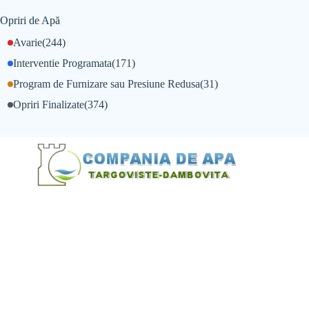
Opriri de Apă
Avarie
(244)
Interventie Programata
(171)
Program de Furnizare sau Presiune Redusa
(31)
Opriri Finalizate
(374)
@Alexandru Tudor
@Balint Sebastian