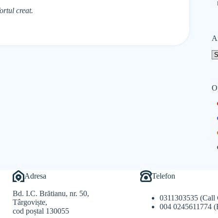
rtul creat.
A
O
Adresa
Telefon
Bd. I.C. Brătianu, nr. 50,
0311303535 (Call 
Târgoviște,
004 0245611774 (
cod poștal 130055