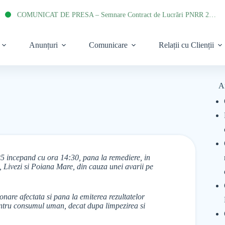
COMUNICAT DE PRESA – Semnare Contract de Lucrări PNRR 2022
Anunțuri
Comunicare
Relații cu Clienții
A
25 incepand cu ora 14:30, pana la remediere, in
 Livezi si Poiana Mare, din cauza unei avarii pe
onare afectata si pana la emiterea rezultatelor
pentru consumul uman, decat dupa limpezirea si