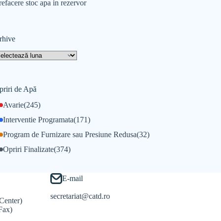
refacere stoc apa in rezervor
rhive
priri de Apă
Avarie
(245)
Interventie Programata
(171)
Program de Furnizare sau Presiune Redusa
(32)
Opriri Finalizate
(374)
E-mail
secretariat@catd.ro
Center)
Fax)