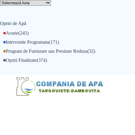
Opriri de Apă
Avarie
(245)
Interventie Programata
(171)
Program de Furnizare sau Presiune Redusa
(32)
Opriri Finalizate
(374)
@Alexandru Tudor
@Balint Sebastian