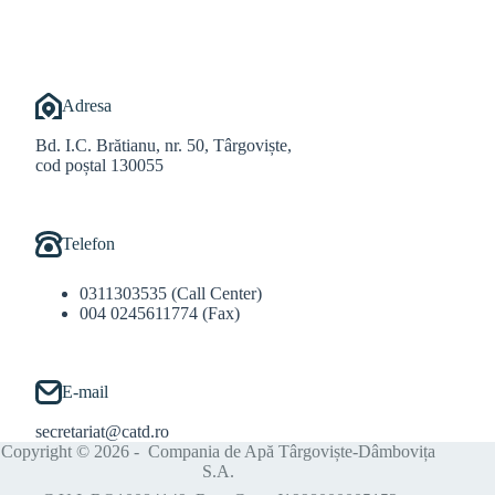
Adresa
Bd. I.C. Brătianu, nr. 50, Târgoviște,
cod poștal 130055
Telefon
0311303535 (Call Center)
004 0245611774 (Fax)
E-mail
secretariat@catd.ro
Copyright © 2026 - Compania de Apă Târgoviște-Dâmbovița
S.A.