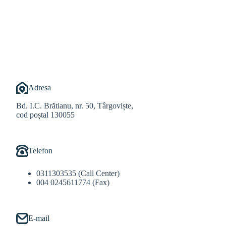
@Alexandru Tudor
@Balint Sebastian
Adresa
Bd. I.C. Brătianu, nr. 50, Târgoviște,
cod poștal 130055
Telefon
0311303535 (Call Center)
004 0245611774 (Fax)
E-mail