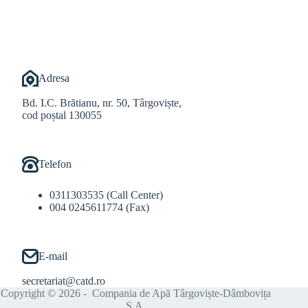
@Balint Sebastian
Adresa
Bd. I.C. Brătianu, nr. 50, Târgoviște,
cod poștal 130055
Telefon
0311303535 (Call Center)
004 0245611774 (Fax)
E-mail
secretariat@catd.ro
Copyright © 2026 - Compania de Apă Târgoviște-Dâmbovița
S.A.