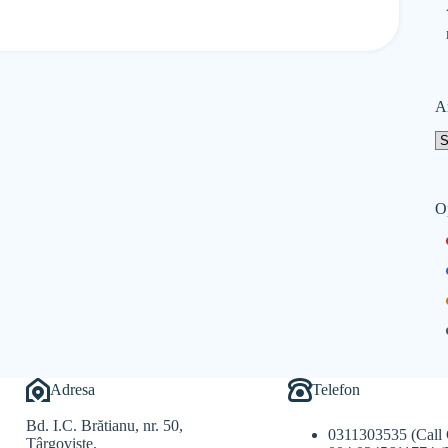
A
O
Adresa
Telefon
Bd. I.C. Brătianu, nr. 50,
0311303535 (Call 
Târgoviște,