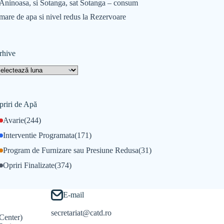
Aninoasa, si Sotanga, sat Sotanga – consum
mare de apa si nivel redus la Rezervoare
rhive
priri de Apă
Avarie
(244)
Interventie Programata
(171)
Program de Furnizare sau Presiune Redusa
(31)
Opriri Finalizate
(374)
E-mail
secretariat@catd.ro
Center)