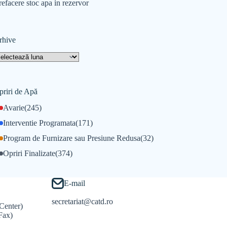
refacere stoc apa in rezervor
rhive
priri de Apă
Avarie
(245)
Interventie Programata
(171)
Program de Furnizare sau Presiune Redusa
(32)
Opriri Finalizate
(374)
E-mail
secretariat@catd.ro
Center)
Fax)