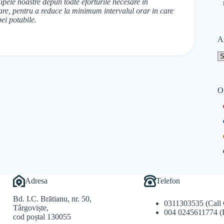
pele noastre depun toate eforturile necesare in
izare, pentru a reduce la minimum intervalul orar in care
ei potabile.
A
O
Adresa
Telefon
Bd. I.C. Brătianu, nr. 50,
0311303535 (Call 
Târgoviște,
004 0245611774 (
cod poștal 130055