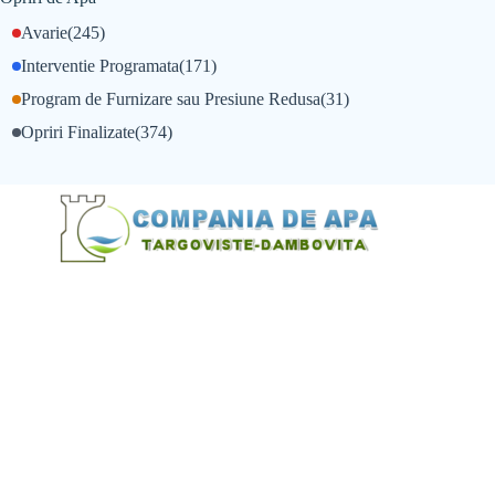
Avarie
(245)
Interventie Programata
(171)
Program de Furnizare sau Presiune Redusa
(31)
Opriri Finalizate
(374)
@Alexandru Tudor
@Balint Sebastian