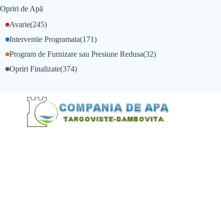
Opriri de Apă
Avarie
(245)
Interventie Programata
(171)
Program de Furnizare sau Presiune Redusa
(32)
Opriri Finalizate
(374)
@Alexandru Tudor
@Balint Sebastian