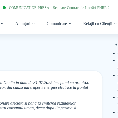
COMUNICAT DE PRESA – Semnare Contract de Lucrări PNRR 2022
Anunțuri
Comunicare
Relații cu Clienții
A
na Ocnita in data de 31.07.2025 incepand cu ora 4:00
or, din cauza intreruperii energiei electrice la frontul
onare afectata si pana la emiterea rezultatelor
pentru consumul uman, decat dupa limpezirea si