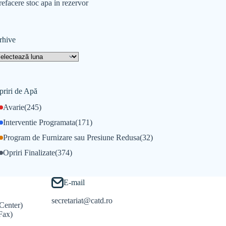
refacere stoc apa in rezervor
rhive
priri de Apă
Avarie
(245)
Interventie Programata
(171)
Program de Furnizare sau Presiune Redusa
(32)
Opriri Finalizate
(374)
E-mail
secretariat@catd.ro
Center)
Fax)