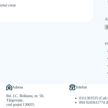
rtul creat.
A
O
Adresa
Telefon
Bd. I.C. Brătianu, nr. 50,
0311303535 (Call 
Târgoviște,
004 0245611774 (
cod poștal 130055