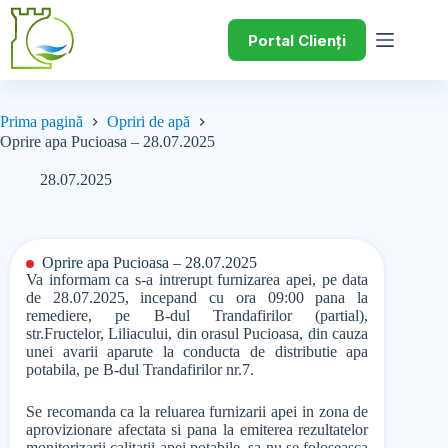
Portal Clienți
Prima pagină
Opriri de apă
Oprire apa Pucioasa – 28.07.2025
28.07.2025
Oprire apa Pucioasa – 28.07.2025
Va informam ca s-a intrerupt furnizarea apei, pe data
de 28.07.2025, incepand cu ora 09:00 pana la
remediere, pe B-dul Trandafirilor (partial),
str.Fructelor, Liliacului, din orasul Pucioasa, din cauza
unei avarii aparute la conducta de distributie apa
potabila, pe B-dul Trandafirilor nr.7.
Se recomanda ca la reluarea furnizarii apei in zona de
aprovizionare afectata si pana la emiterea rezultatelor
monitorizarii calitatii apei potabile, sa nu se foloseasca