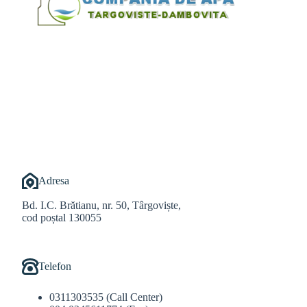
@Alexandru Tudor
@Balint Sebastian
Adresa
Bd. I.C. Brătianu, nr. 50, Târgoviște,
cod poștal 130055
Telefon
0311303535 (Call Center)