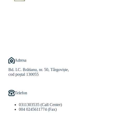
@Alexandru Tudor
@Balint Sebastian
Adresa
Bd. I.C. Brătianu, nr. 50, Târgoviște,
cod poștal 130055
Telefon
0311303535 (Call Center)
004 0245611774 (Fax)