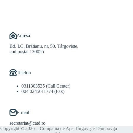
@Balint Sebastian
Adresa
Bd. I.C. Brătianu, nr. 50, Târgoviște,
cod poștal 130055
Telefon
0311303535 (Call Center)
004 0245611774 (Fax)
E-mail
secretariat@catd.ro
Copyright © 2026 - Compania de Apă Târgoviște-Dâmbovița