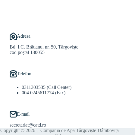
@Balint Sebastian
Adresa
Bd. I.C. Brătianu, nr. 50, Târgoviște,
cod poștal 130055
Telefon
0311303535 (Call Center)
004 0245611774 (Fax)
E-mail
secretariat@catd.ro
Copyright © 2026 - Compania de Apă Târgoviște-Dâmbovița