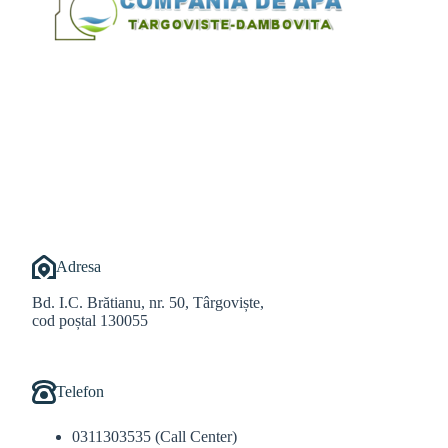
@Alexandru Tudor
@Balint Sebastian
Adresa
Bd. I.C. Brătianu, nr. 50, Târgoviște,
cod poștal 130055
Telefon
0311303535 (Call Center)