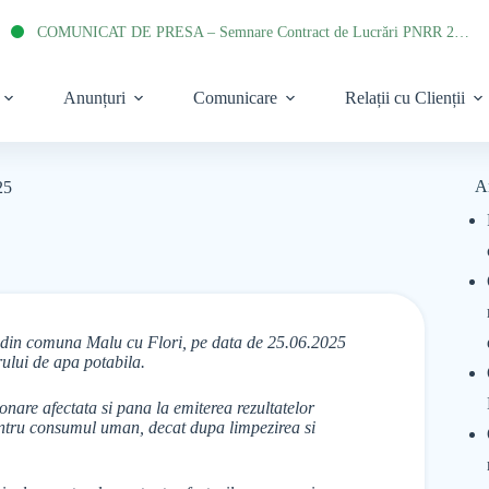
COMUNICAT DE PRESA – Semnare Contract de Lucrări PNRR 2022
Anunțuri
Comunicare
Relații cu Clienții
A
25
a din comuna Malu cu Flori, pe data de 25.06.2025
rului de apa potabila.
onare afectata si pana la emiterea rezultatelor
pentru consumul uman, decat dupa limpezirea si