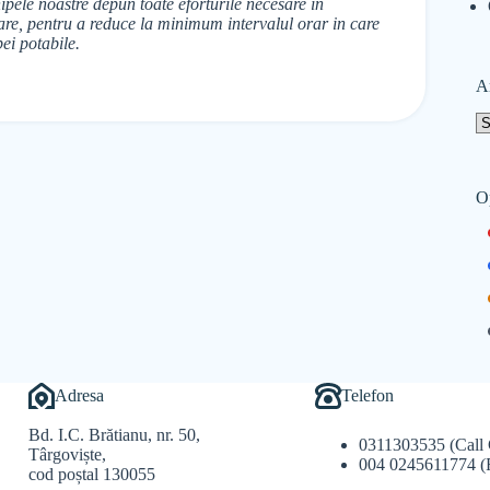
pele noastre depun toate eforturile necesare in
izare, pentru a reduce la minimum intervalul orar in care
ei potabile.
A
O
Adresa
Telefon
Bd. I.C. Brătianu, nr. 50,
0311303535 (Call 
Târgoviște,
004 0245611774 (
cod poștal 130055