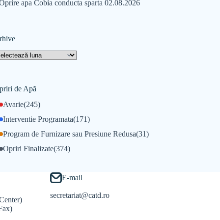
Oprire apa Cobia conducta sparta 02.08.2026
rhive
priri de Apă
Avarie
(245)
Interventie Programata
(171)
Program de Furnizare sau Presiune Redusa
(31)
Opriri Finalizate
(374)
E-mail
secretariat@catd.ro
Center)
Fax)