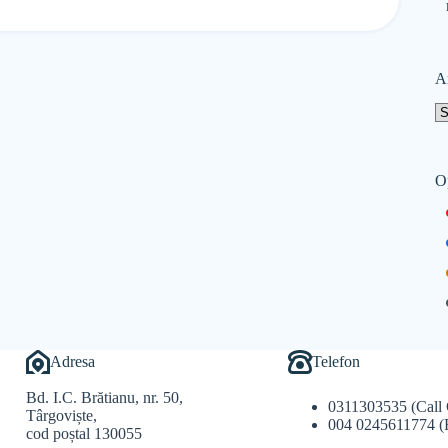
A
O
Adresa
Telefon
Bd. I.C. Brătianu, nr. 50,
0311303535 (Call 
Târgoviște,
004 0245611774 (
cod poștal 130055