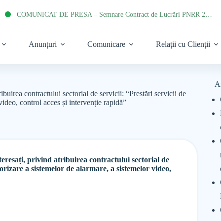
COMUNICAT DE PRESA – Semnare Contract de Lucrări PNRR 2022
Anunțuri
Comunicare
Relații cu Clienții
A
ibuirea contractului sectorial de servicii: “Prestări servicii de
video, control acces și intervenție rapidă”
eresați, privind atribuirea contractului sectorial de
itorizare a sistemelor de alarmare, a sistemelor video,