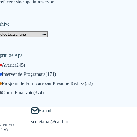
refacere stoc apa in rezervor
rhive
priri de Apă
Avarie
(245)
Interventie Programata
(171)
Program de Furnizare sau Presiune Redusa
(32)
Opriri Finalizate
(374)
E-mail
secretariat@catd.ro
Center)
Fax)