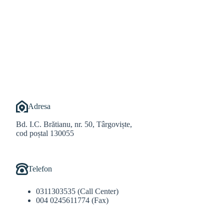
@Alexandru Tudor
@Balint Sebastian
Adresa
Bd. I.C. Brătianu, nr. 50, Târgoviște,
cod poștal 130055
Telefon
0311303535 (Call Center)
004 0245611774 (Fax)