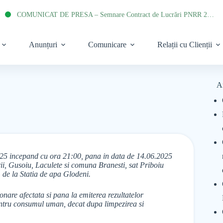
COMUNICAT DE PRESA – Semnare Contract de Lucrări PNRR 2022
Anunțuri
Comunicare
Relații cu Clienții
A
2025 incepand cu ora 21:00, pana in data de 14.06.2025
i, Gusoiu, Laculete si comuna Branesti, sat Priboiu
 de la Statia de apa Glodeni.
onare afectata si pana la emiterea rezultatelor
pentru consumul uman, decat dupa limpezirea si