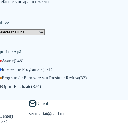
refacere stoc apa in rezervor
rhive
priri de Apă
Avarie
(245)
Interventie Programata
(171)
Program de Furnizare sau Presiune Redusa
(32)
Opriri Finalizate
(374)
E-mail
secretariat@catd.ro
Center)
Fax)