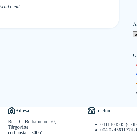
rtul creat.
A
O
Adresa
Telefon
Bd. I.C. Brătianu, nr. 50,
0311303535 (Call 
Târgoviște,
004 0245611774 (
cod poștal 130055