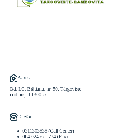
@Alexandru Tudor
@Balint Sebastian
Adresa
Bd. I.C. Brătianu, nr. 50, Târgoviște,
cod poștal 130055
Telefon
0311303535 (Call Center)
004 0245611774 (Fax)