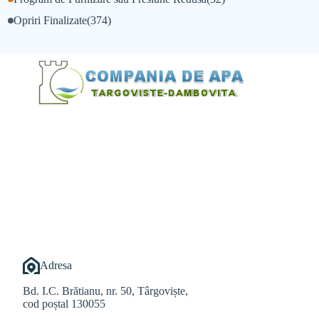
Opriri Finalizate
(374)
@Alexandru Tudor
@Balint Sebastian
Adresa
Bd. I.C. Brătianu, nr. 50, Târgoviște,
cod poștal 130055