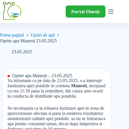
Portal Clienți
Prima pagină
Opriri de apă
Oprire apa Manesti 23.05.2025
23.05.2025
Oprire apa Manesti – 23.05.2025
Va informam ca pe data de 23.05.2025, s-a intrerupt
furnizarea apei potabile in comuna
Manesti
, incepand
cu ora 11:30 pana la remediere, din cauza unei avarii
la conducta de distributie apa potabila.
Se recomanda ca la reluarea furnizarii apei in zona de
aprovizionare afectata si pana la emiterea rezultatelor
monitorizarii calitatii apei potabile, sa nu se foloseasca
apa pentru consumul uman, decat dupa limpezirea si
fierberea apei timp de 10 minute.