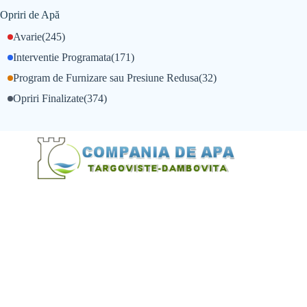
Opriri de Apă
Avarie
(245)
Interventie Programata
(171)
Program de Furnizare sau Presiune Redusa
(32)
Opriri Finalizate
(374)
@Alexandru Tudor
@Balint Sebastian