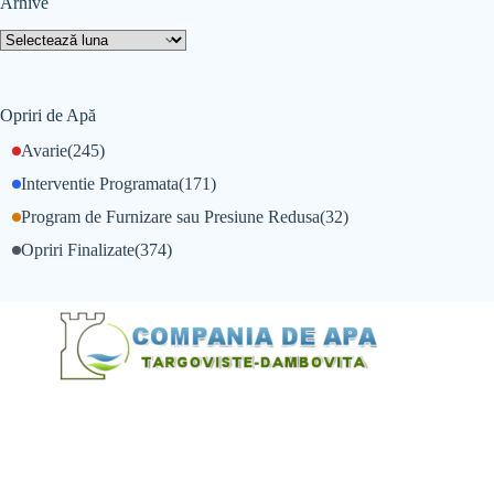
Arhive
Opriri de Apă
Avarie
(245)
Interventie Programata
(171)
Program de Furnizare sau Presiune Redusa
(32)
Opriri Finalizate
(374)
@Alexandru Tudor