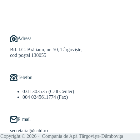
@Balint Sebastian
Adresa
Bd. I.C. Brătianu, nr. 50, Târgoviște,
cod poștal 130055
Telefon
0311303535 (Call Center)
004 0245611774 (Fax)
E-mail
secretariat@catd.ro
Copyright © 2026 - Compania de Apă Târgoviște-Dâmbovița