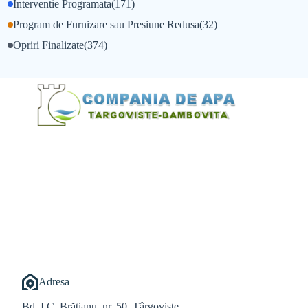
Interventie Programata
(171)
Program de Furnizare sau Presiune Redusa
(32)
Opriri Finalizate
(374)
@Alexandru Tudor
@Balint Sebastian
Adresa
Bd. I.C. Brătianu, nr. 50, Târgoviște,