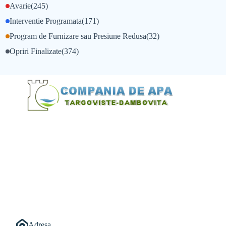
Avarie
(245)
Interventie Programata
(171)
Program de Furnizare sau Presiune Redusa
(32)
Opriri Finalizate
(374)
@Alexandru Tudor
@Balint Sebastian
Adresa