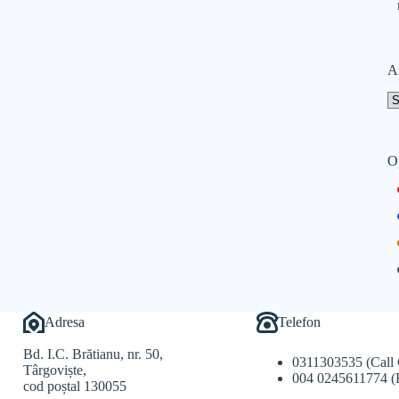
A
O
Adresa
Telefon
Bd. I.C. Brătianu, nr. 50,
0311303535 (Call 
Târgoviște,
004 0245611774 (
cod poștal 130055