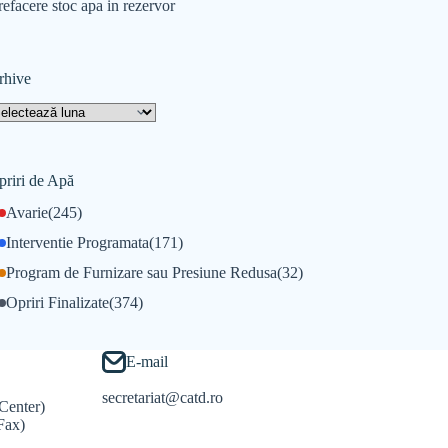
refacere stoc apa in rezervor
rhive
priri de Apă
Avarie
(245)
Interventie Programata
(171)
Program de Furnizare sau Presiune Redusa
(32)
Opriri Finalizate
(374)
E-mail
secretariat@catd.ro
Center)
Fax)