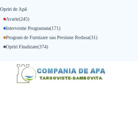
Opriri de Apă
Avarie
(245)
Interventie Programata
(171)
Program de Furnizare sau Presiune Redusa
(31)
Opriri Finalizate
(374)
@Alexandru Tudor
@Balint Sebastian