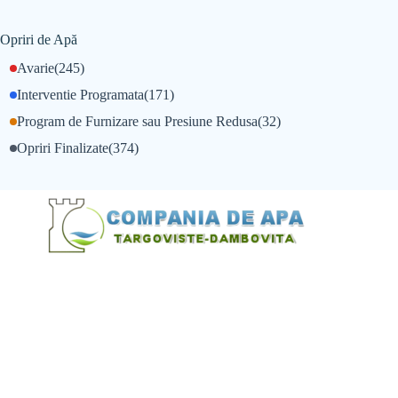
Opriri de Apă
Avarie
(245)
Interventie Programata
(171)
Program de Furnizare sau Presiune Redusa
(32)
Opriri Finalizate
(374)
@Alexandru Tudor
@Balint Sebastian