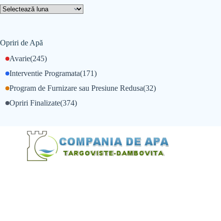
Opriri de Apă
Avarie
(245)
Interventie Programata
(171)
Program de Furnizare sau Presiune Redusa
(32)
Opriri Finalizate
(374)
@Alexandru Tudor
@Balint Sebastian