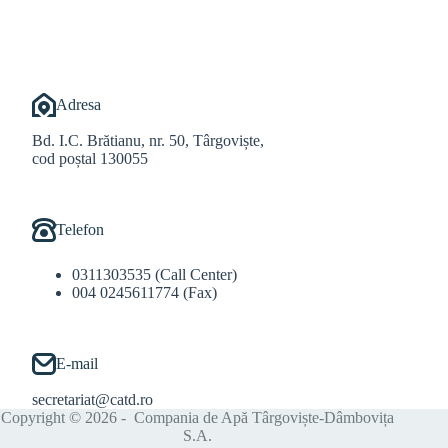
Adresa
Bd. I.C. Brătianu, nr. 50, Târgoviște,
cod poștal 130055
Telefon
0311303535 (Call Center)
004 0245611774 (Fax)
E-mail
secretariat@catd.ro
Copyright © 2026 - Compania de Apă Târgoviște-Dâmbovița
S.A.