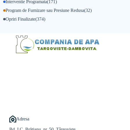
Interventie Programata
(171)
Program de Furnizare sau Presiune Redusa
(32)
Opriri Finalizate
(374)
@Alexandru Tudor
@Balint Sebastian
Adresa
Bd. I.C. Brătianu, nr. 50, Târgoviște,