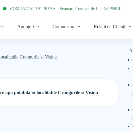
COMUNICAT DE PRESA – Semnare Contract de Lucrări PNRR 2022
Anunțuri
Comunicare
Relații cu Clienții
A
calitatile Crangurile si Visina
 apa potabila in localitatile Crangurile si Visina