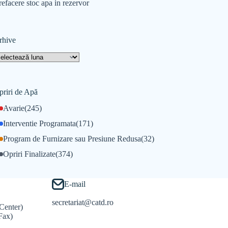
refacere stoc apa in rezervor
rhive
priri de Apă
Avarie
(245)
Interventie Programata
(171)
Program de Furnizare sau Presiune Redusa
(32)
Opriri Finalizate
(374)
E-mail
secretariat@catd.ro
Center)
Fax)