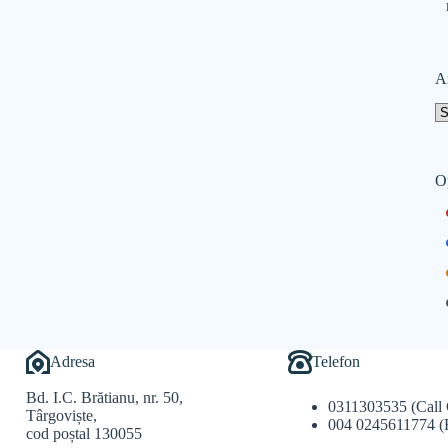
A
O
Adresa
Telefon
Bd. I.C. Brătianu, nr. 50,
0311303535 (Call 
Târgoviște,
004 0245611774 (
cod poștal 130055