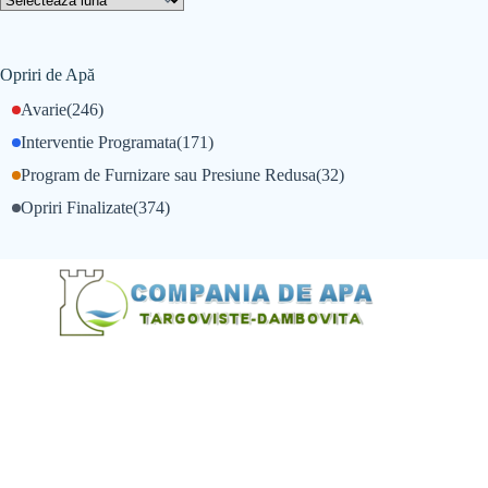
Opriri de Apă
Avarie
(246)
Interventie Programata
(171)
Program de Furnizare sau Presiune Redusa
(32)
Opriri Finalizate
(374)
@Alexandru Tudor
@Balint Sebastian