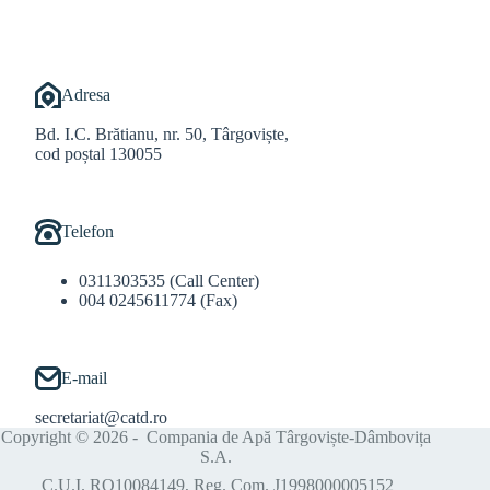
Adresa
Bd. I.C. Brătianu, nr. 50, Târgoviște,
cod poștal 130055
Telefon
0311303535 (Call Center)
004 0245611774 (Fax)
E-mail
secretariat@catd.ro
Copyright © 2026 - Compania de Apă Târgoviște-Dâmbovița
S.A.
C.U.I. RO10084149, Reg. Com. J1998000005152