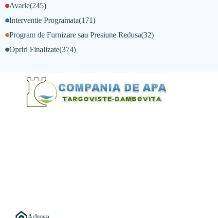
Avarie
(245)
Interventie Programata
(171)
Program de Furnizare sau Presiune Redusa
(32)
Opriri Finalizate
(374)
@Alexandru Tudor
@Balint Sebastian
Adresa