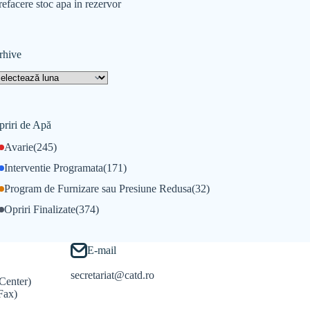
refacere stoc apa in rezervor
rhive
priri de Apă
Avarie
(245)
Interventie Programata
(171)
Program de Furnizare sau Presiune Redusa
(32)
Opriri Finalizate
(374)
E-mail
secretariat@catd.ro
Center)
Fax)