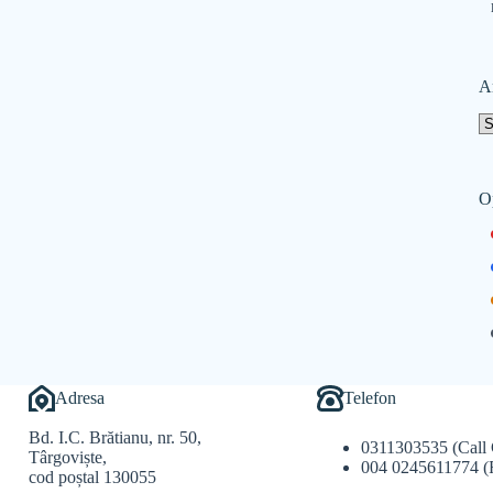
A
O
Adresa
Telefon
Bd. I.C. Brătianu, nr. 50,
0311303535 (Call 
Târgoviște,
004 0245611774 (
cod poștal 130055